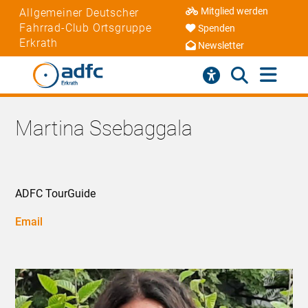
Mitglied werden
Allgemeiner Deutscher
Fahrrad-Club Ortsgruppe
Spenden
Erkrath
Newsletter
Martina Ssebaggala
ADFC TourGuide
Email