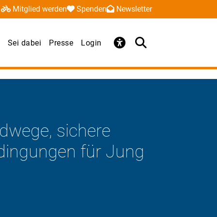
Mitglied werden
Spenden
Newsletter
Sei dabei
Presse
Login
Mehr 
rad im Mittelpunkt.
Ra