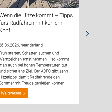
Wenn die Hitze kommt – Tipps
Maßnahm
fürs Radfahren mit kühlem
Verkehrs
Kopf
Monhei
26.06.2026, neanderland
05.07.2026
Früh starten, Schatten suchen und
Kreis Mett
Warnzeichen ernst nehmen – so kommt
wird in de
man auch bei hohen Temperaturen gut
Stadtgrenze
und sicher ans Ziel. Der ADFC gibt zehn
Einmündung
Hitzetipps, damit Radfahrende den
umfassend
Sommer mit Freude genießen können.
weiterlesen
weiterles