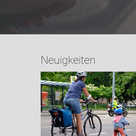
Neuigkeiten
leunigt
n NRW
 Erhalt von