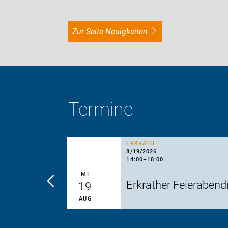
zur Seite Neuigkeiten
Termine
ERKRATH
8/19/2026
14:00
–
18:00
MI
G2+G3
Erkrather Feieraben
19
AUG