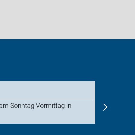
FR
 am Sonntag Vormittag in
28
AUG