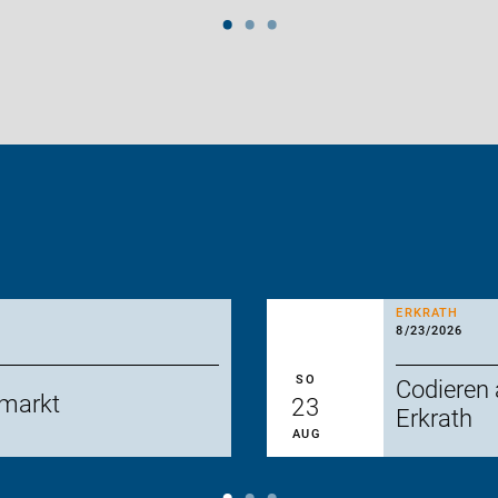
ERKRATH
8/23/2026
SO
Codieren
dmarkt
23
Erkrath
AUG