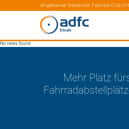
Allgemeiner Deutscher Fahrrad-Club Or
No news found
e
r Jung
Der ADFC will die 