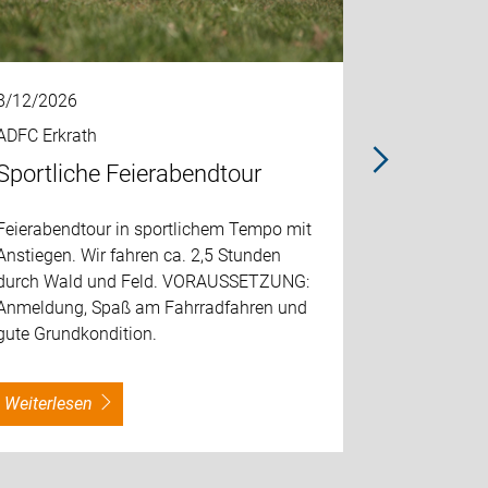
8/12/2026
8/14/2026
ADFC Erkrath
ADFC Erkra
Sportliche Feierabendtour
Feierab
Feierabendtour in sportlichem Tempo mit
Diese Frei
Anstiegen. Wir fahren ca. 2,5 Stunden
verschiede
durch Wald und Feld. VORAUSSETZUNG:
Tempo (15-
Anmeldung, Spaß am Fahrradfahren und
dauern ca. 
gute Grundkondition.
VORAUSSET
am gemein
weiterlesen
weiterles